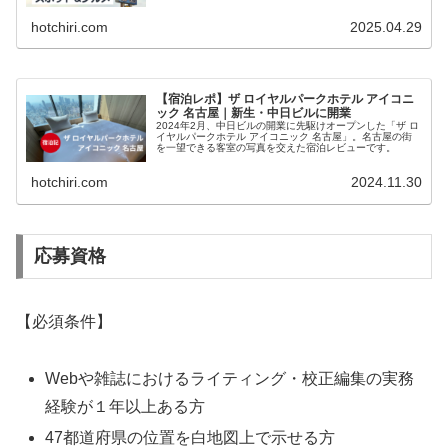
hotchiri.com
2025.04.29
【宿泊レポ】ザ ロイヤルパークホテル アイコニ
ック 名古屋｜新生・中日ビルに開業
2024年2月、中日ビルの開業に先駆けオープンした「ザ ロ
イヤルパークホテル アイコニック 名古屋」。名古屋の街
を一望できる客室の写真を交えた宿泊レビューです。
hotchiri.com
2024.11.30
応募資格
【必須条件】
Webや雑誌におけるライティング・校正編集の実務
経験が１年以上ある方
47都道府県の位置を白地図上で示せる方