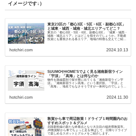
イメージです↓）
東京23区の「都心3区・5区・6区・副都心3区」
と城東・城西・城南・城北エリアってどこ？
東京の「都心3区・5区・6区、副都心3区」「城東・城西・
城南・城北エリア」とはどこを指すのでしょうか。不動産
投資にも重視される各エリア、地域の特徴も交えてご紹介
します。
hotchiri.com
2024.10.13
SUUMOやHOME'Sでよく見る湘南新宿ライン
「宇須」「高海」とは何なのか
物件を路線図別で探す際に出てくる「湘南新宿ライン宇
須」「湘南新宿ライン高海」という選択肢。「宇須」と
「高海」、地名でもなさそうですが一体何なのでしょう
か。
hotchiri.com
2024.11.30
敦賀から車で周辺散策！ドライブ１時間圏内のお
すすめスポット＆グルメ
北陸新幹線の新たな終着点となり大注目の福井県敦賀市。
JR敦賀駅から車でちょっと足を伸ばして、日帰りドライブ
で楽しめるスポットとグルメをご紹介します。