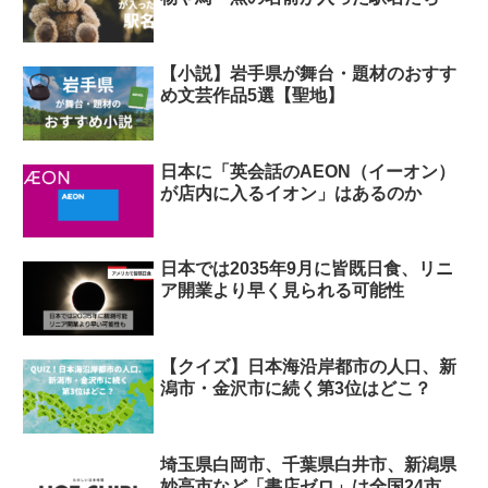
【小説】岩手県が舞台・題材のおすす
め文芸作品5選【聖地】
日本に「英会話のAEON（イーオン）
が店内に入るイオン」はあるのか
日本では2035年9月に皆既日食、リニ
ア開業より早く見られる可能性
【クイズ】日本海沿岸都市の人口、新
潟市・金沢市に続く第3位はどこ？
埼玉県白岡市、千葉県白井市、新潟県
妙高市など「書店ゼロ」は全国24市…