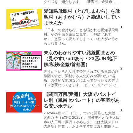
クイズをご紹介します。 「新潟市、金沢市…」
なんとなくこの二つの都市はピンときた方も多
いのではないでしょうか？政...
愛知県飛島村（とびしまむら）を飛
鳥村（あすかむら）と勘違いしてい
ませんか
「日本一の金持ち村」とも囁かれる愛知県飛島
村。その字面を遠目に見て、「飛島（あす
か）」と誤って読んでしまっている人がいるか
もしれません。
東京のわかりやすい路線図まとめ
（見やすいpdfあり・23区/JR/地下
鉄/私鉄/全線/首都圏）
各社からいろんな形で公開されている東京の路
線図ですが、閲覧する人の好みや調べたい場
所、具体的な地域などによってぴったりのデザ
インは変わってきます。 そこでこのページで
は、東京都内（23区、多摩地方）や近郊（横
浜・千葉・さいたま）の鉄道全線の...
【関西万博/夢洲】大阪でバストイ
レ別（風呂セパレート）の客室があ
る安いホテル
2025年4月13日（日）、ついに開幕した大阪・
関西万博（EXPO 2025）。開催場所となる大阪
市の人工島・夢洲（ゆめしま）には大阪メトロ
の新駅も開業し、およそ半年間に渡り開催され
ます。 🔴🔵Let's Goooo #EXPO2025 !...