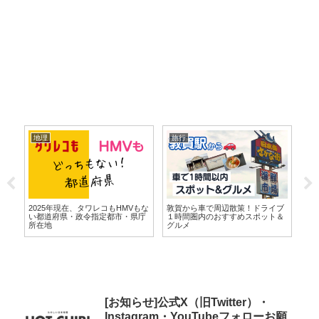
地理
旅行
地
埼
潟
国
発
2025年現在、タワレコもHMVもな
敦賀から車で周辺散策！ドライブ
ぎ
い都道府県・政令指定都市・県庁
１時間圏内のおすすめスポット＆
所在地
グルメ
[お知らせ]公式X（旧Twitter）・
Instagram・YouTubeフォローお願