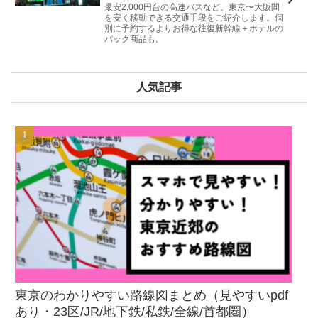
最安2,000円台の高速バスなど、東京〜大阪間
を安く移動できる交通手段をご紹介します。個
別に予約するよりお得な往復新幹線＋ホテルの
パック商品も。
人気記事
東京のわかりやすい路線図まとめ（見やすいpdf
あり・23区/JR/地下鉄/私鉄/全線/首都圏）