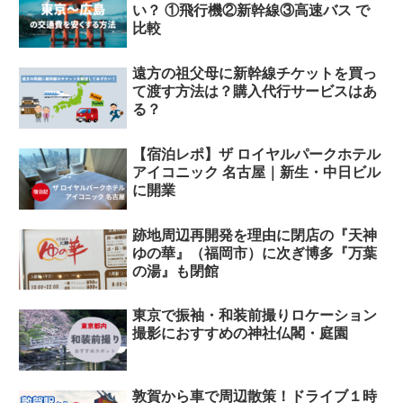
い？ ①飛行機②新幹線③高速バス で
比較
遠方の祖父母に新幹線チケットを買っ
て渡す方法は？購入代行サービスはあ
る？
【宿泊レポ】ザ ロイヤルパークホテル
アイコニック 名古屋｜新生・中日ビル
に開業
跡地周辺再開発を理由に閉店の『天神
ゆの華』（福岡市）に次ぎ博多『万葉
の湯』も閉館
東京で振袖・和装前撮りロケーション
撮影におすすめの神社仏閣・庭園
敦賀から車で周辺散策！ドライブ１時