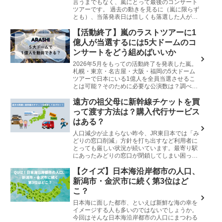
言うまでもなく、嵐にとって最後のコンサート
ツアーです。 過去の動きを見るに（嵐に限らず
とも）、当落発表日は惜しくも落選した人が仮
押さえしていたホテルを手放すことで空...
【活動終了】嵐のラストツアーに1
億人が当選するには5大ドームのコ
ンサートをどう組めばいいか
2026年5月をもっての活動終了を発表した嵐。
札幌・東京・名古屋・大阪・福岡の5大ドーム
ツアーで日本にいる1億人を全員当選させるこ
とは可能？そのために必要な公演数は？調べて
みました。
遠方の祖父母に新幹線チケットを買
って渡す方法は？購入代行サービス
はある？
人口減少が止まらない昨今、JR東日本では「み
どりの窓口削減」方針を打ち出すなど利用者に
とっても厳しい状況が続いています。最寄り駅
にあったみどりの窓口が閉鎖してしまい困って
いる、というご家庭も多いのではないでしょう
か。 遠くの故郷に住む父母や...
【クイズ】日本海沿岸都市の人口、
新潟市・金沢市に続く第3位はど
こ？
日本海に面した都市、といえば新鮮な海の幸を
イメージする人も多いのではないでしょうか。
今回はそんな日本海沿岸都市の人口にまつわる