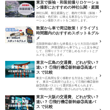
東京で振袖・和装前撮りロケーショ
ン撮影におすすめの神社仏閣・庭園
神社仏閣、都立庭園など、都内で和装（振袖・
白無垢・色打掛）に映える東京ならではのロケ
ーション撮影スポットをご紹介します。
敦賀から車で周辺散策！ドライブ１
時間圏内のおすすめスポット＆グル
メ
北陸新幹線の新たな終着点となり大注目の福井
県敦賀市。JR敦賀駅から車でちょっと足を伸ば
して、日帰りドライブで楽しめるスポットとグ
ルメをご紹介します。
東京〜広島の交通費、どれが安い？
速い？ ①飛行機②新幹線③高速バ
ス で比較
東京〜広島間を安く移動する方法をご紹介しま
す。 東京〜広島間では主として①飛行機②新幹
線③高速バスという選択肢が考えられます。
「4時間の壁」問題に挙げられがちな東京〜広
島。飛行機は春秋航空が運航 飛行機は空港ま
で・空港からのアクセスや搭乗...
東京〜大阪の交通費、どれが安い？
速い？ ①飛行機②新幹線③高速バ
ス で比較