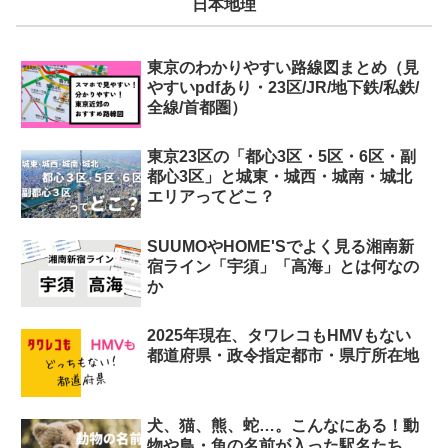
日本地理
東京のわかりやすい路線図まとめ（見
やすいpdfあり・23区/JR/地下鉄/私鉄/
全線/首都圏）
東京23区の「都心3区・5区・6区・副
都心3区」と城東・城西・城南・城北
エリアってどこ？
SUUMOやHOME'Sでよく見る湘南新
宿ライン「宇須」「高海」とは何なの
か
2025年現在、タワレコもHMVもない
都道府県・政令指定都市・県庁所在地
犬、猫、熊、蛇…。こんなにある！動
物や鳥・魚の名前が入った駅名たち