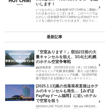
いします！
いつもたのしい日本地理 HOT CHIRIをご愛顧い
ただきありがとうございます。 このページでは
たのしい日本地理 HOT CHIRIの公式SNSアカウ
ントをご紹介させていただきます。ぜひフォロ
ー・チャンネル登録してくださいね！ X（旧
Twi...
最新記事
「空室あります！」宿泊2日前の大
量キャンセルを狙え、3/14(土)札幌
のホテル空室争奪戦
🕰️情報更新 2025年3月12日（木）13:10時点
ホテルエミシア札幌 新札幌駅・新さっぽろ駅か
ら徒歩3分のホテルエミシア札幌。 50,000円前
後で宿泊できる部屋がスタンダードツイン、コ
ーナーツインなど各1室ずつ空いています。 ホ
テル...
[2025.1.13]嵐の当落発表直後はホテ
ルのキャンセルも発生…【みずほ
PayPayドーム福岡】に近いホテル
で空室を狙う
ARASHI LIVE TOUR 2026 「We are ARASHI」